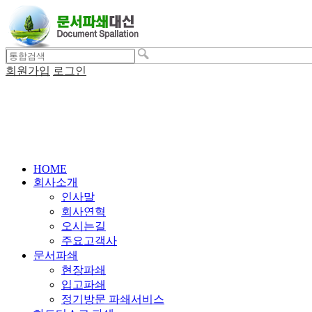
회원가입
로그인
HOME
회사소개
인사말
회사연혁
오시는길
주요고객사
문서파쇄
현장파쇄
입고파쇄
정기방문 파쇄서비스