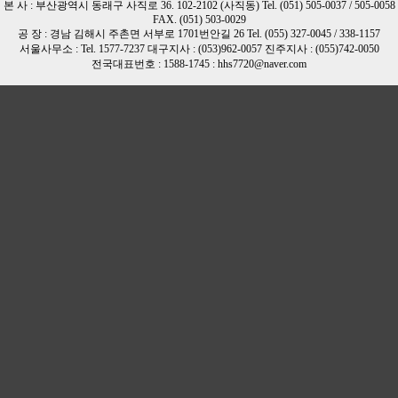
본 사 : 부산광역시 동래구 사직로 36. 102-2102 (사직동) Tel. (051) 505-0037 / 505-0058
FAX. (051) 503-0029
공 장 : 경남 김해시 주촌면 서부로 1701번안길 26 Tel. (055) 327-0045 / 338-1157
서울사무소 : Tel. 1577-7237 대구지사 : (053)962-0057 진주지사 : (055)742-0050
전국대표번호 : 1588-1745 : hhs7720@naver.com