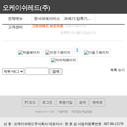
오케이쉬레드(주)
전체메뉴
문서파쇄서비스
파쇄기/압축기제작
그린쉬레드 보도자료
0개(1/1페이지)
고객센터
등록된 게시물이 없습니다.
1
목록
쓰기
PC모드
로그인
회원가입
검색
맨위로
okshred.com © 2026
이용약관
개인정보 취급방침
상 호 : 오케이쉬레드주식회사 대표이사 : 한 호 섭 사업자등록번호 : 607-86-12179